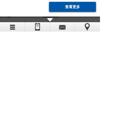
查看更多
新闻中心
PETOL GEARENCH已确认符合质量管理体系标准
2026-06-09
US DIGITAL品牌介绍
2026-04-13
英国Dekon蒸汽品质检测仪-中国授权代理深圳湾边贸易
2025-01-20
PARMELEE-深圳市湾边贸易有限公司
2024-10-24
美国Parmelee扳手向深圳湾边贸易签署授权
2024-09-11
MAPLE SYSTEMS-深圳市湾边贸易有限公司供应进口
2024-08-21
地点：
深圳市龙华新区观澜大道75号田背花园E单元806
电话：86 0755 86216601 传真：86 0755 86216602
邮箱：
i
nfo(at)coastaltrading.com.cn
CopyRight 2011 All Rights Reserved 粤ICP备