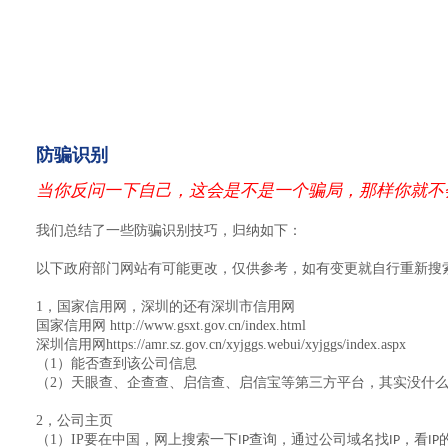
防骗识别
当你反问一下自己，这会是不是一个骗局，那样你就不
我们总结了一些防骗识别技巧，归纳如下：
以下政府部门网站有可能更改，仅供参考，如有变更就自行重新搜
1，
国家信用网，深圳的还有深圳市信用网
国家信用网
http://www.gsxt.gov.cn/index.html
深圳信用网
https://amr.sz.gov.cn/xyjggs.webui/xyjggs/index.aspx
（1）
能否查到该公司信息
（2）
天眼查、企查查、启信查、启信宝等第三方平台，其实没什
2，
公司主页
（1）
IP
要在中国，网上搜索一下
查询，通过公司域名找
，看
IP
IP
IP