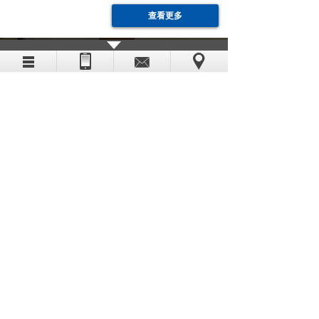
查看更多
新闻中心
PETOL GEARENCH已确认符合质量管理体系标准
2026-06-09
US DIGITAL品牌介绍
2026-04-13
英国Dekon蒸汽品质检测仪-中国授权代理深圳湾边贸易
2025-01-20
PARMELEE-深圳市湾边贸易有限公司
2024-10-24
美国Parmelee扳手向深圳湾边贸易签署授权
2024-09-11
MAPLE SYSTEMS-深圳市湾边贸易有限公司供应进口
2024-08-21
地点：
深圳市龙华新区观澜大道75号田背花园E单元806
电话：86 0755 86216601 传真：86 0755 86216602
邮箱：
i
nfo(at)coastaltrading.com.cn
CopyRight 2011 All Rights Reserved 粤ICP备